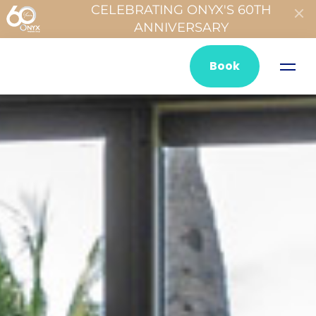
CELEBRATING ONYX'S 60TH
ANNIVERSARY
Book