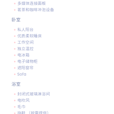
多媒体连接面板
茗茶和咖啡冲泡设备
卧室
私人阳台
优质柔软睡床
工作空间
独立温控
电冰箱
电子储物柜
遮阳窗帘
Sofa
浴室
封闭式玻璃淋浴间
电吹风
毛巾
拖鞋 （按需提供）