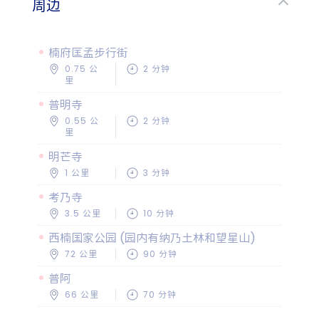
周边
楠府匡孟步行街
0.75 公
2 分钟
里
普明寺
0.55 公
2 分钟
里
明芒寺
1 公里
3 分钟
考乃寺
3.5 公里
10 分钟
西楠国家公园 (园内有纳乃土林和望星山)
72 公里
90 分钟
普阿
66 公里
70 分钟