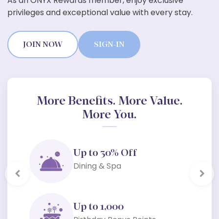
As an ONYX Rewards member, enjoy exclusive
privileges and exceptional value with every stay.
JOIN NOW
SIGN-IN
More Benefits. More Value.
More You.
Up to 30% Off
Dining & Spa
Previous
Next
Up to 1,000