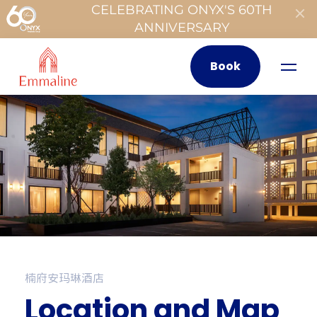
CELEBRATING ONYX'S 60TH
ANNIVERSARY
Book
楠府安玛琳酒店
Location and Map