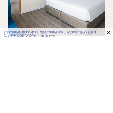
×
我们的网站使用Cookies来改善您的网站体验，若您继续访问我们的网
站，即表示您接受我们的
Cookies政策。
客房
高级两卧室连通房
正在计划与家人一起到海边度假？不妨选择我们
当您需要放
堤雅湾北部的度假村——高级两卧室连通房，主卧
空间。这间
张大床，次卧为孩子们提供两张单人床，两间卧
主卧大床、
有平板电视。
有平板电视
更多详情