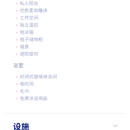
私人阳台
优质柔软睡床
工作空间
独立温控
电冰箱
电子储物柜
城景
遮阳窗帘
浴室
封闭式玻璃淋浴间
电吹风
毛巾
免费沐浴用品
设施