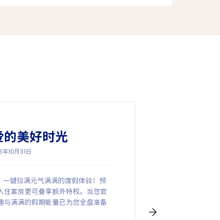
爱的美好时光
6年10月31日
程，一键拉满元气满满的度假体验！预
入住套房更可叠享额外特权。当您官
趣与满满的假期能量已为您全盘准备