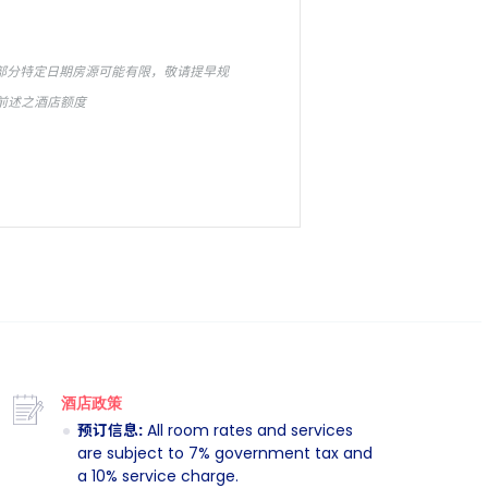
3倍积分及 THB 500餐饮消费额度 at
消, 部分特定日期房源可能有限，敬请提早规
有前述之酒店额度
更可获得额外最高 16% 专享优惠
款
元气美食与绝不平庸的惬意日子，
玩、极致放松并让快乐假期无限续航
酒店政策
预订信息:
All room rates and services
are subject to 7% government tax and
a 10% service charge.