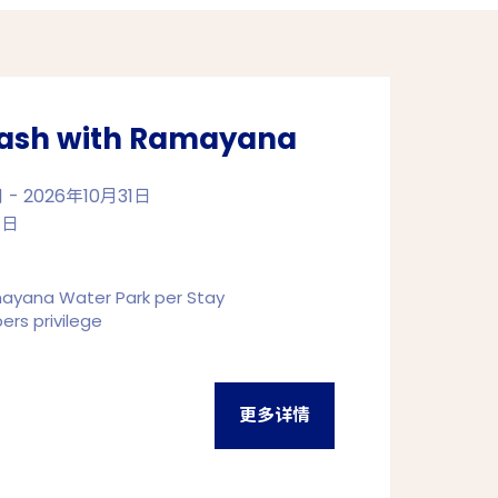
lash with Ramayana
- 2026年10月31日
1日
ayana Water Park per Stay
s privilege
更多详情