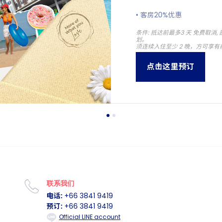
• 客房20%优惠
• 套房尽享 30% 折扣，加赠
条件: 抵达前最多3 天 免费取
THIRST
划。
须连续入住至少 2 晚，方可享
• ONYX Rewards会员
• 综合优惠最高可达 41%
点击这里预订
• 计划有变？有灵活取消条
从睡到自然醒、畅玩泳池到
OZO 为您呈献更多尽情趣
的精彩时刻。
联系我们
电话:
+66 3841 9419
预订:
+66 3841 9419
Official LINE account