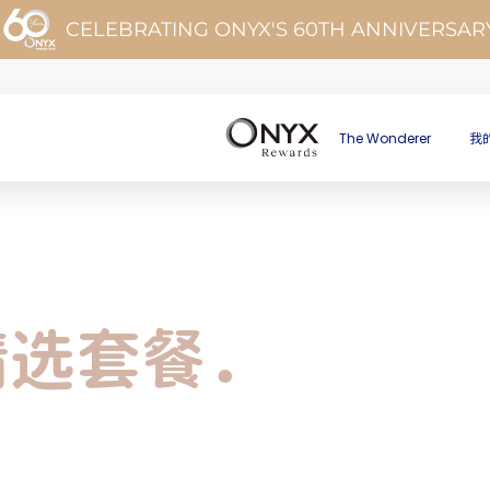
CELEBRATING ONYX'S 60TH ANNIVERSAR
The Wonderer
我
精选套餐．