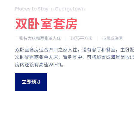
Places to Stay in Georgetown
双卧室套房
一张特大床和两张单人床
|
约75平方米
|
市景或海景
双卧室套房适合四口之家入住，设有客厅和餐室，主卧
次卧配有两张单人床，置身其中，可将城景或海景尽收
房内还设有高速WI-FI。
立即预订