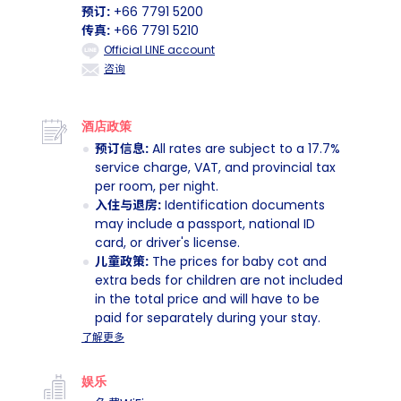
预订:
+66 7791 5200
传真:
+66 7791 5210
Official LINE account
咨询
酒店政策
预订信息:
All rates are subject to a 17.7%
service charge, VAT, and provincial tax
per room, per night.
入住与退房:
Identification documents
may include a passport, national ID
card, or driver's license.
儿童政策:
The prices for baby cot and
extra beds for children are not included
in the total price and will have to be
paid for separately during your stay.
了解更多
娱乐