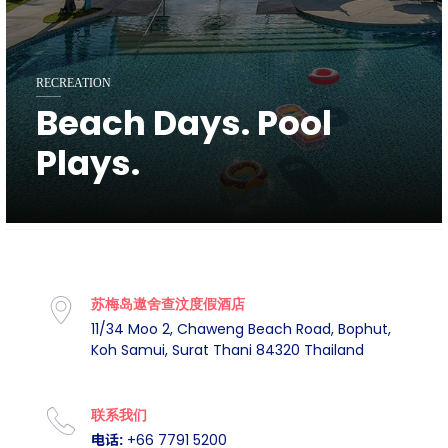
RECREATION
Beach Days. Pool
Plays.
苏梅岛遨舍查汶度假酒店
11/34 Moo 2, Chaweng Beach Road, Bophut,
Koh Samui, Surat Thani 84320 Thailand
联系我们
电话:
+66 7791 5200