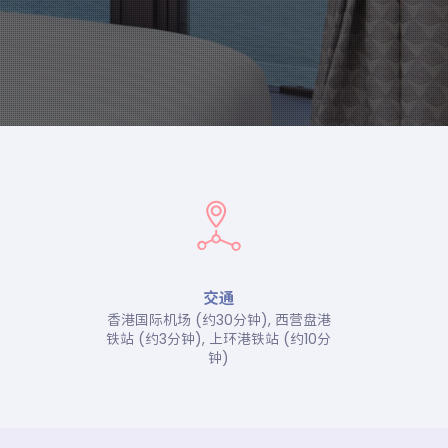
交通
香港国际机场 (约30分钟), 西营盘港
铁站 (约3分钟), 上环港铁站 (约10分
钟)