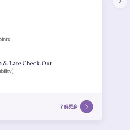
Nex
oints
n & Late Check-Out
bility)
了解更多