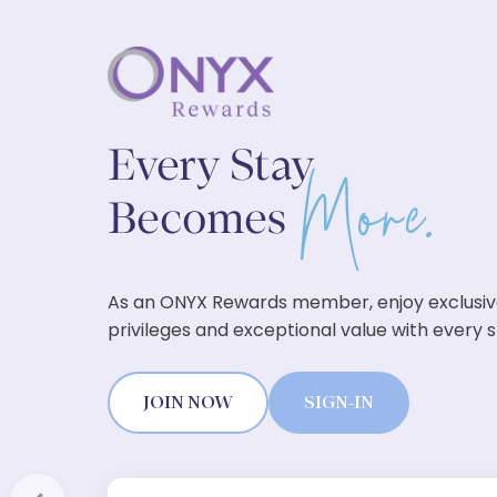
As an ONYX Rewards member, enjoy exclusi
privileges and exceptional value with every s
JOIN NOW
SIGN-IN