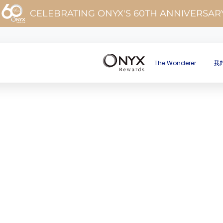
CELEBRATING ONYX'S 60TH ANNIVERSAR
The Wonderer
我