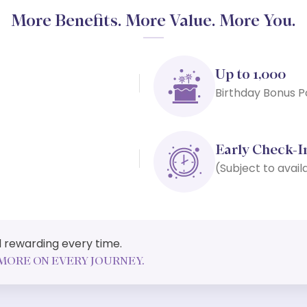
More Benefits. More Value. More You.
Up to 1,000
Birthday Bonus P
Early Check-I
(Subject to availa
and rewarding every time.
MORE ON EVERY JOURNEY.