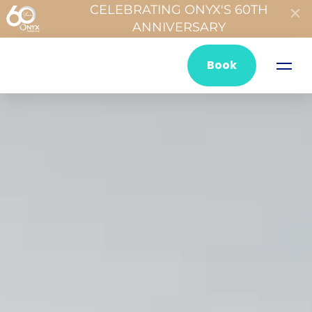
CELEBRATING ONYX'S 60TH
ANNIVERSARY
Book