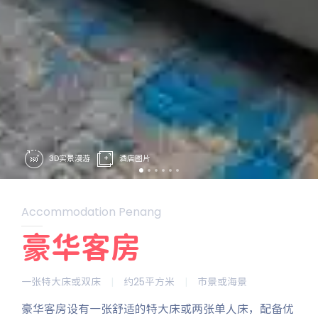
3D实景漫游
酒店图片
Accommodation Penang
豪华客房
一张特大床或双床
|
约25平方米
|
市景或海景
豪华客房设有一张舒适的特大床或两张单人床，配备优