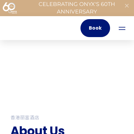
CELEBRATING ONYX'S 60TH
ANNIVERSARY
Book
香港丽富酒店
About Us