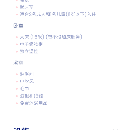
起居室
适合2名成人和1名儿童(11岁以下)入住
卧室
大床 (1.6米) (恕不设加床服务)
电子储物柜
独立温控
浴室
淋浴间
电吹风
毛巾
浴袍和拖鞋
免费沐浴用品